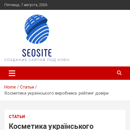
Skip
Пятница, 7 августа, 2026
to
content
seosite.com.ua
Home
Статьи
Косметика українського виробника: рейтинг довіри
СТАТЬИ
Косметика українського