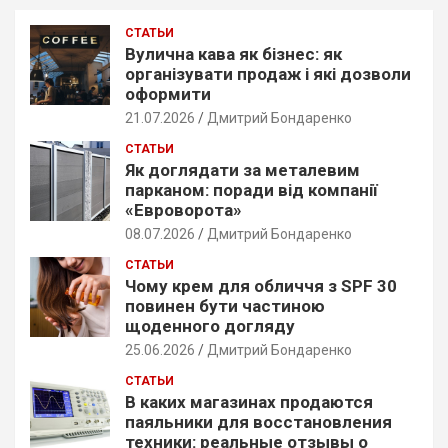
c
СТАТЬИ
h
Вулична кава як бізнес: як
організувати продаж і які дозволи
оформити
21.07.2026
Дмитрий Бондаренко
СТАТЬИ
Як доглядати за металевим
парканом: поради від компанії
«Евроворота»
08.07.2026
Дмитрий Бондаренко
СТАТЬИ
Чому крем для обличчя з SPF 30
повинен бути частиною
щоденного догляду
25.06.2026
Дмитрий Бондаренко
СТАТЬИ
В каких магазинах продаются
паяльники для восстановления
техники: реальные отзывы о