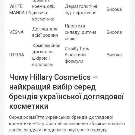
Шампуні,
WHITE
креми, олії,
Дерматологічні
Висока
MANDARIN
дитяча
підтвердження
косметика
Простота
Догляд для
VESNA
складу, дитяча
Висока
всієї родини
серія
Комплексний
Cruelty free,
догляд за
UTERIA
біоактивні
Висока
шкірою і
формули
волоссям
Чому Hillary Cosmetics –
найкращий вибір серед
брендів української доглядової
косметики
Серед розмаїття українських брендів доглядової
косметики Hillary Cosmetics впевнено зберігає позицію
лідера завдяки поєднанню наукового підходу,