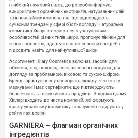
глибокий науковий підхід до розробки формул,
використання органічних екстрактів, натуральних олій
та інноваційних компонентів, що відповідають
сучасним трендам у сфері бʼюті-догляду. Натуральна
косметика Хіларі створюється з урахуванням
особливостей різних типів шкіри, пропонує лінійки для
жінок і чоловіків, адаптується до сезонних потреб і
підходить навіть для найчутливішої шкіри.
Асортимент Hillary Cosmetics включає засоби для
обличчя, тіла, волосся, спеціалізовані продукти для
догляду за проблемною, віковою та сухою шкірою.
Бренд гарантує повну прозорість складу, чесність у
маркуванні і має сертифікати, що підтверджують
безпечність та ефективність продукції. Завдяки цьому
Хілларі входить до числа компаній, які формують
кращу українську косметику і заслужено лідирують у
рейтингах довіри.
GARNIERA – флагман органічних
інгредієнтів