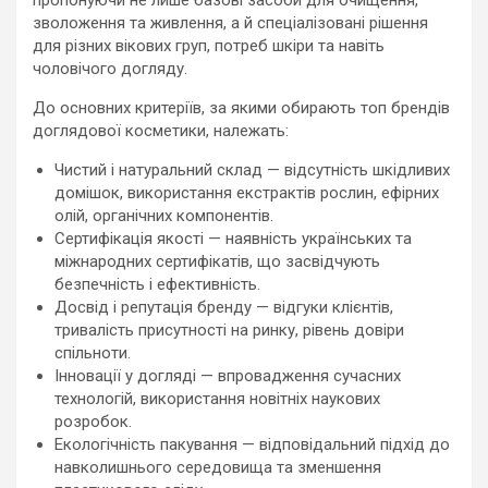
пропонуючи не лише базові засоби для очищення,
зволоження та живлення, а й спеціалізовані рішення
для різних вікових груп, потреб шкіри та навіть
чоловічого догляду.
До основних критеріїв, за якими обирають топ брендів
доглядової косметики, належать:
Чистий і натуральний склад — відсутність шкідливих
домішок, використання екстрактів рослин, ефірних
олій, органічних компонентів.
Сертифікація якості — наявність українських та
міжнародних сертифікатів, що засвідчують
безпечність і ефективність.
Досвід і репутація бренду — відгуки клієнтів,
тривалість присутності на ринку, рівень довіри
спільноти.
Інновації у догляді — впровадження сучасних
технологій, використання новітніх наукових
розробок.
Екологічність пакування — відповідальний підхід до
навколишнього середовища та зменшення