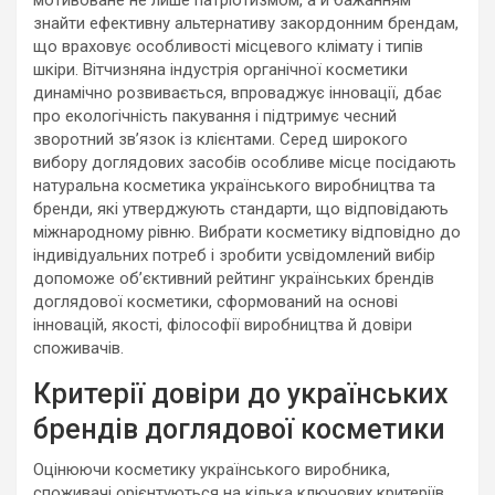
мотивоване не лише патріотизмом, а й бажанням
знайти ефективну альтернативу закордонним брендам,
що враховує особливості місцевого клімату і типів
шкіри. Вітчизняна індустрія органічної косметики
динамічно розвивається, впроваджує інновації, дбає
про екологічність пакування і підтримує чесний
зворотний зв’язок із клієнтами. Серед широкого
вибору доглядових засобів особливе місце посідають
натуральна косметика українського виробництва та
бренди, які утверджують стандарти, що відповідають
міжнародному рівню. Вибрати косметику відповідно до
індивідуальних потреб і зробити усвідомлений вибір
допоможе об’єктивний рейтинг українських брендів
доглядової косметики, сформований на основі
інновацій, якості, філософії виробництва й довіри
споживачів.
Критерії довіри до українських
брендів доглядової косметики
Оцінюючи косметику українського виробника,
споживачі орієнтуються на кілька ключових критеріїв,