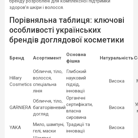
бренду розроблені для комплексної підтримки
здоров’я шкіри і волосся.
Порівняльна таблиця: ключові
особливості українських
брендів доглядової косметики
Основна
Бренд
Асортимент
Натуральність
С
фішка
Обличчя, тіло,
Глибокий
Hillary
волосся,
науковий
Висока
Cosmetics
спеціальна
підхід,
лінія
інновації
Органічні
Обличчя, тіло,
сертифікати,
У
GARNIERA
багаторівневий
Висока
власна
догляд
сировина
Мило, шампуні,
Традиції та
YAKA
Висока
гелі, маски
інновації